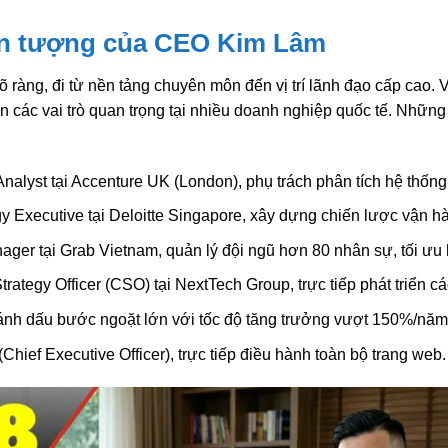
n tượng của CEO Kim Lâm
rõ ràng, đi từ nền tảng chuyên môn đến vị trí lãnh đạo cấp cao
 các vai trò quan trọng tại nhiều doanh nghiệp quốc tế. Những
nalyst tại Accenture UK (London), phụ trách phân tích hệ thống
tegy Executive tại Deloitte Singapore, xây dựng chiến lược vậ
ger tại Grab Vietnam, quản lý đội ngũ hơn 80 nhân sự, tối ưu 
rategy Officer (CSO) tại NextTech Group, trực tiếp phát triển 
đánh dấu bước ngoặt lớn với tốc độ tăng trưởng vượt 150%/năm
hief Executive Officer), trực tiếp điều hành toàn bộ trang web.