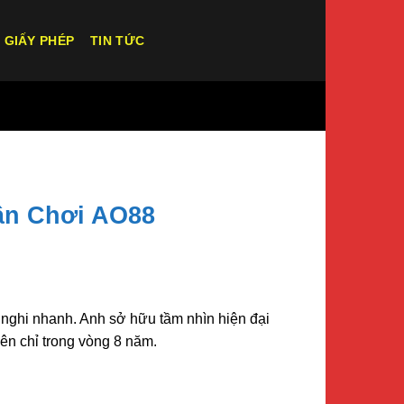
GIẤY PHÉP
TIN TỨC
ân Chơi AO88
h nghi nhanh. Anh sở hữu tầm nhìn hiện đại
iên chỉ trong vòng 8 năm.