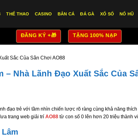
8
THỂ THAO
CASINO
BẮN CÁ
ĐÁ GÀ
XỔ SỐ
NỔ HŨ
ĐĂNG KÝ +🎁
TẶNG 100% NẠP
Xuất Sắc Của Sân Chơi AO88
 – Nhà Lãnh Đạo Xuất Sắc Của S
ãnh đạo trẻ với tầm nhìn chiến lược rõ ràng cùng khả năng thíc
đưa trang web giải trí
AO88
từ con số 0 lên hơn 20 triệu thành v
m Lâm