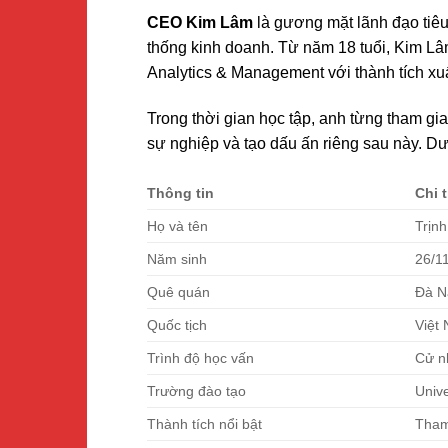
CEO Kim Lâm
là gương mặt lãnh đạo tiêu
thống kinh doanh. Từ năm 18 tuổi, Kim Lâ
Analytics & Management với thành tích xuấ
Trong thời gian học tập, anh từng tham g
sự nghiệp và tạo dấu ấn riêng sau này. Dướ
Thông tin
Chi t
Họ và tên
Trịn
Năm sinh
26/1
Quê quán
Đà N
Quốc tịch
Việt
Trình độ học vấn
Cử n
Trường đào tạo
Unive
Thành tích nổi bật
Tham 