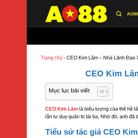
Bỏ
qua
AO8
nội
dung
Trang chủ
-
CEO Kim Lâm – Nhà Lãnh Đạo 
CEO Kim Lâm
Mục lục bài viết
CEO Kim Lâm
là biểu tượng của thế hệ l
lẫn tư duy quản trị tài ba. Nhờ đó, anh đã 
Tiểu sử tác giả CEO Ki