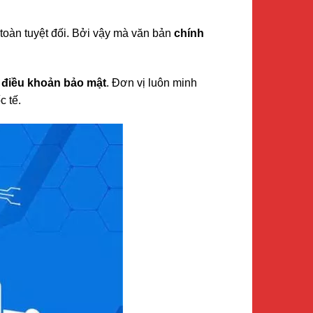
 toàn tuyệt đối. Bởi vậy mà văn bản
chính
i
điều khoản bảo mật
. Đơn vị luôn minh
c tế.