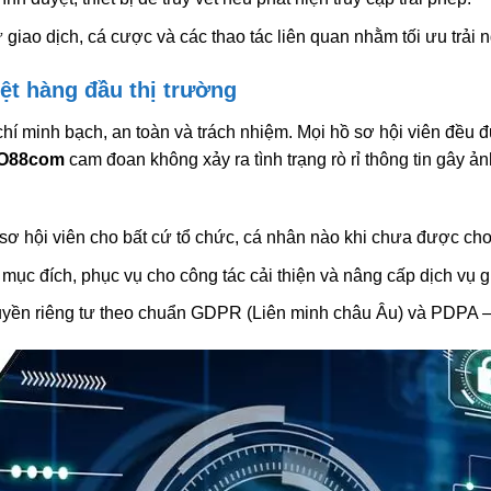
sử giao dịch, cá cược và các thao tác liên quan nhằm tối ưu trải
ệt hàng đầu thị trường
 chí minh bạch, an toàn và trách nhiệm. Mọi hồ sơ hội viên đều
O88com
cam đoan không xảy ra tình trạng rò rỉ thông tin gây
 sơ hội viên cho bất cứ tổ chức, cá nhân nào khi chưa được ch
mục đích, phục vụ cho công tác cải thiện và nâng cấp dịch vụ giả
quyền riêng tư theo chuẩn GDPR (Liên minh châu Âu) và PDPA –