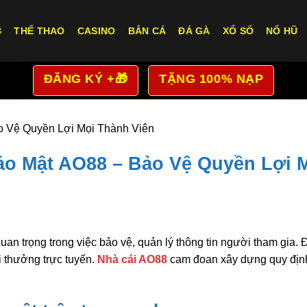
8
THỂ THAO
CASINO
BẮN CÁ
ĐÁ GÀ
XỔ SỐ
NỔ HŨ
ĐĂNG KÝ +🎁
TẶNG 100% NẠP
o Vệ Quyền Lợi Mọi Thành Viên
o Mật AO88 – Bảo Vệ Quyền Lợi 
an trọng trong việc bảo vệ, quản lý thông tin người tham gia. Đ
ổi thưởng trực tuyến.
Nhà cái AO88
cam đoan xây dựng quy định