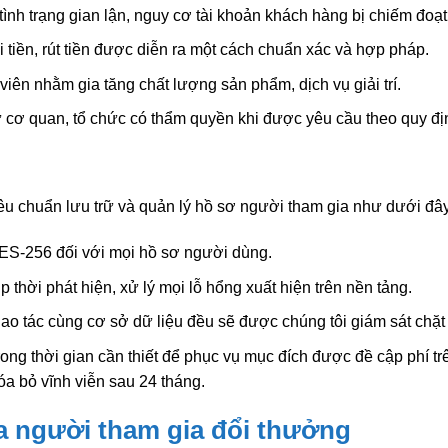
tình trạng gian lận, nguy cơ tài khoản khách hàng bị chiếm đoạt
i tiền, rút tiền được diễn ra một cách chuẩn xác và hợp pháp.
 viên nhằm gia tăng chất lượng sản phẩm, dịch vụ giải trí.
 cơ quan, tổ chức có thẩm quyền khi được yêu cầu theo quy đị
iêu chuẩn lưu trữ và quản lý hồ sơ người tham gia như dưới đây
S-256 đối với mọi hồ sơ người dùng.
p thời phát hiện, xử lý mọi lỗ hổng xuất hiện trên nền tảng.
thao tác cùng cơ sở dữ liệu đều sẽ được chúng tôi giám sát chặt
rong thời gian cần thiết để phục vụ mục đích được đề cập phí tr
óa bỏ vĩnh viễn sau 24 tháng.
a người tham gia đổi thưởng