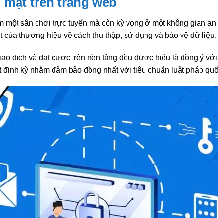
 mật trên trang web
ếm một sân chơi trực tuyến mà còn kỳ vọng ở một không gian an
t của thương hiệu về cách thu thập, sử dụng và bảo vệ dữ liệu.
giao dịch và đặt cược trên nền tảng đều được hiểu là đồng ý vớ
t định kỳ nhằm đảm bảo đồng nhất với tiêu chuẩn luật pháp quố