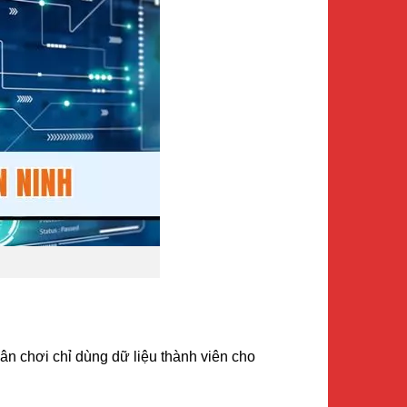
ân chơi chỉ dùng dữ liệu thành viên cho