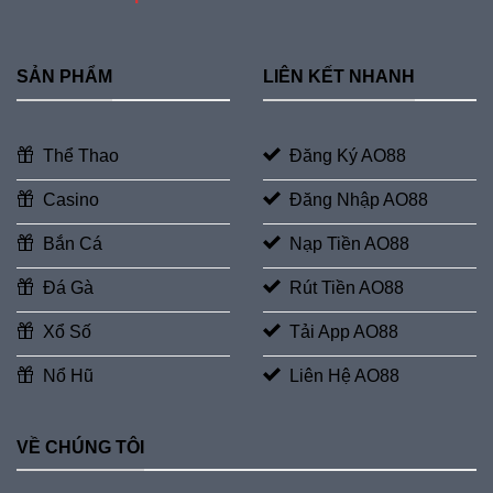
SẢN PHẨM
LIÊN KẾT NHANH
Thể Thao
Đăng Ký AO88
Casino
Đăng Nhập AO88
Bắn Cá
Nạp Tiền AO88
Đá Gà
Rút Tiền AO88
Xổ Số
Tải App AO88
Nổ Hũ
Liên Hệ AO88
VỀ CHÚNG TÔI