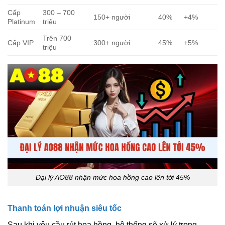
Cấp
300 – 700
150+ người
40%
+4%
Platinum
triệu
Trên 700
Cấp VIP
300+ người
45%
+5%
triệu
Đại lý AO88 nhận mức hoa hồng cao lên tới 45%
Thanh toán lợi nhuận siêu tốc
Sau khi yêu cầu rút hoa hồng, hệ thống sẽ xử lý trong