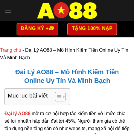
Bỏ
qua
nội
dung
ĐĂNG KÝ +🎁
TẶNG 100% NẠP
Trang chủ
-
Đại Lý AO88 – Mô Hình Kiếm Tiền Online Uy Tín
Và Minh Bạch
Đại Lý AO88 – Mô Hình Kiếm Tiền
Online Uy Tín Và Minh Bạch
Mục lục bài viết
Đại lý AO88
mở ra cơ hội hợp tác kiếm tiền với mức chia
sẻ lợi nhuận hấp dẫn đạt tới 45%. Người tham gia có thể
tận dụng nền tảng sẵn có như website, mạng xã hội để tiếp