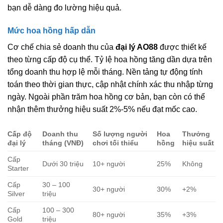
bạn dễ dàng đo lường hiệu quả.
Mức hoa hồng hấp dẫn
Cơ chế chia sẻ doanh thu của
đại lý AO88
được thiết kế
theo từng cấp độ cụ thể. Tỷ lệ hoa hồng tăng dần dựa trên
tổng doanh thu hợp lệ mỗi tháng. Nền tảng tự động tính
toán theo thời gian thực, cập nhật chính xác thu nhập từng
ngày. Ngoài phần trăm hoa hồng cơ bản, bạn còn có thể
nhận thêm thưởng hiệu suất 2%-5% nếu đạt mốc cao.
Cấp độ
Doanh thu
Số lượng người
Hoa
Thưởng
đại lý
tháng (VNĐ)
chơi tối thiểu
hồng
hiệu suất
Cấp
Dưới 30 triệu
10+ người
25%
Không
Starter
Cấp
30 – 100
30+ người
30%
+2%
Silver
triệu
Cấp
100 – 300
80+ người
35%
+3%
Gold
triệu