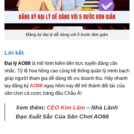
Đăng ký đại lý dễ dàng với 5 bước đơn giản
Lời kết
Đại lý AO88
là mô hình kiếm tiền trực tuyến đáng cân
nhắc. Tỷ lệ hoa hồng cao cùng hệ thống quản lý minh bạch
giúp người tham gia dễ dàng tối ưu doanh thu. Hãy nhanh
tay đăng ký
AO88
ngay hôm nay để trở thành đối tác của
sân chơi cá cược hàng đầu Châu Á!
Xem thêm:
CEO Kim Lâm
– Nhà Lãnh
Đạo Xuất Sắc Của Sân Chơi AO88