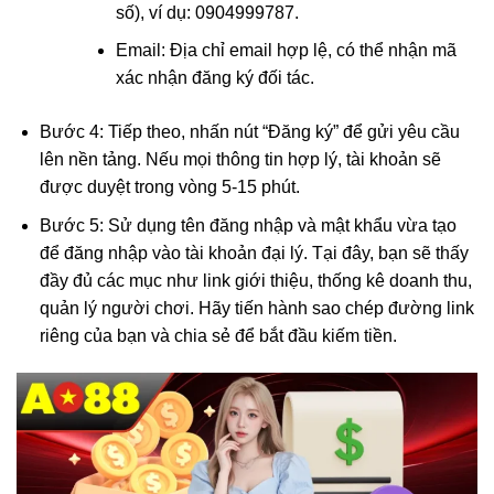
số), ví dụ: 0904999787.
Email: Địa chỉ email hợp lệ, có thể nhận mã
xác nhận đăng ký đối tác.
Bước 4: Tiếp theo, nhấn nút “Đăng ký” để gửi yêu cầu
lên nền tảng. Nếu mọi thông tin hợp lý, tài khoản sẽ
được duyệt trong vòng 5-15 phút.
Bước 5: Sử dụng tên đăng nhập và mật khẩu vừa tạo
để đăng nhập vào tài khoản đại lý. Tại đây, bạn sẽ thấy
đầy đủ các mục như link giới thiệu, thống kê doanh thu,
quản lý người chơi. Hãy tiến hành sao chép đường link
riêng của bạn và chia sẻ để bắt đầu kiếm tiền.