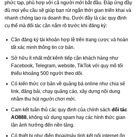
phức tạp, phù hợp với cả người mới bắt đầu. Đáp ứng đầy
đủ mọi yêu cầu sẽ giúp bạn rút ngắn thời gian triển khai và
nhanh chóng tạo ra doanh thu. Dưới đây là các quy định
cụ thể mà đối tác cần nắm rõ trước khi đăng ký:
Cần đăng ký tài khoản hợp lệ trên trang cược và hoàn
tất xác minh thông tin cơ bản.
Sở hữu ít nhất một kênh tiếp cận khách hàng như
Facebook, Telegram, website, TikTok với quy mô tối
thiểu khoảng 500 người theo dõi.
Có kiến thức cơ bản về quảng bá online như chia sẻ
link, đăng bài, chạy quảng cáo, xây dựng nội dung
nhằm thu hút người chơi mới.
Cam kết tuân thủ các quy định của chính sách
đối tác
AO888
, không sử dụng spam hay các hình thức gian
lận ảnh hưởng đến nền tảng.
Có thiết bị như điện thoại/máy tính kết nối internet ổn