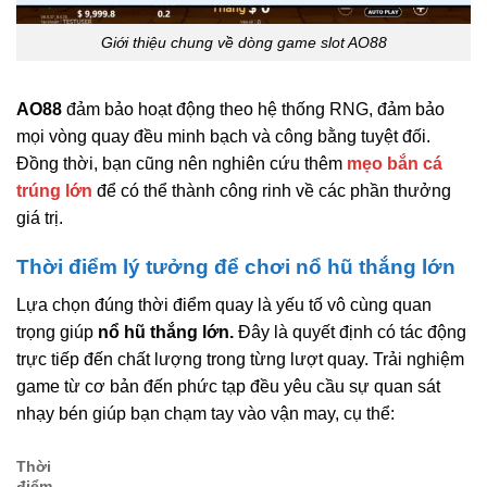
Giới thiệu chung về dòng game slot AO88
AO88
đảm bảo hoạt động theo hệ thống RNG, đảm bảo
mọi vòng quay đều minh bạch và công bằng tuyệt đối.
Đồng thời, bạn cũng nên nghiên cứu thêm
mẹo bắn cá
trúng lớn
để có thể thành công rinh về các phần thưởng
giá trị.
Thời điểm lý tưởng để chơi nổ hũ thắng lớn
Lựa chọn đúng thời điểm quay là yếu tố vô cùng quan
trọng giúp
nổ hũ thắng lớn.
Đây là quyết định có tác động
trực tiếp đến chất lượng trong từng lượt quay. Trải nghiệm
game từ cơ bản đến phức tạp đều yêu cầu sự quan sát
nhạy bén giúp bạn chạm tay vào vận may, cụ thể:
Thời
điểm