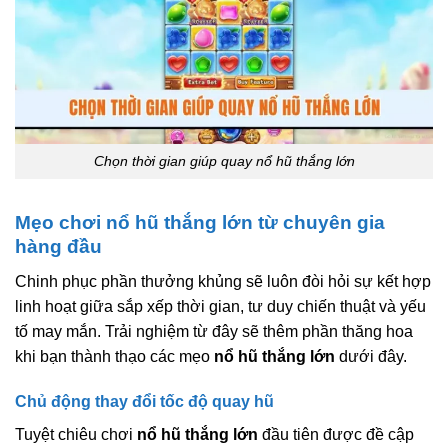
Chọn thời gian giúp quay nổ hũ thắng lớn
Mẹo chơi nổ hũ thắng lớn từ chuyên gia
hàng đầu
Chinh phục phần thưởng khủng sẽ luôn đòi hỏi sự kết hợp
linh hoạt giữa sắp xếp thời gian, tư duy chiến thuật và yếu
tố may mắn. Trải nghiệm từ đây sẽ thêm phần thăng hoa
khi bạn thành thạo các mẹo
nổ hũ thắng lớn
dưới đây.
Chủ động thay đổi tốc độ quay hũ
Tuyệt chiêu chơi
nổ hũ thắng lớn
đầu tiên được đề cập