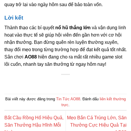
quay trở lại vào ngày hôm sau để bảo toàn vốn.
Lời kết
Thành thạo các bí quyết
nổ hũ thắng lớn
và vận dụng linh
hoạt vào thực tế sẽ giúp hội viên đến gần hơn với cơ hội
nhận thưởng. Bạn đừng quên rèn luyện thường xuyên,
thay đổi mẹo trong từng trường hợp để đạt kết quả tốt nhất.
Sân chơi
AO88
hiện đang cho ra mắt rất nhiều game slot
lôi cuốn, nhanh tay săn thưởng từ ngay hôm nay!
Bài viết này được đăng trong
Tin Tức AO88
. Đánh dấu
liên kết thường
trực
.
Bắt Cầu Rồng Hổ Hiệu Quả,
Mẹo Bắn Cá Trúng Lớn, Săn
Săn Thưởng Hậu Hĩnh Mỗi
Thưởng Cực Hiệu Quả Tại