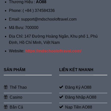
Thương Hiệu :
AO88
Phone: ( +84 ) 374584336
Email:
support@mdschooloftravel.com
Mã Bưu: 700000
Địa Chỉ: 147 Đường Hoàng Ngân, Khu phố 1, Phú
Định, Hồ Chí Minh, Việt Nam
Website:
https://mdschooloftravel.com/
SẢN PHẨM
LIÊN KẾT NHANH
Thể Thao
Đăng Ký AO88
Casino
Đăng Nhập AO88
Bắn Cá
Nạp Tiền AO88