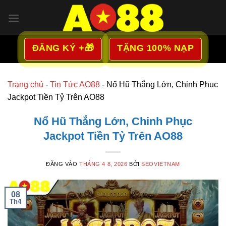
Bỏ
qua
nội
dung
ĐĂNG KÝ +🎁
TẶNG 100% NẠP
Trang chủ
-
Tin Tức AO88
-
Nổ Hũ Thắng Lớn, Chinh Phục
Jackpot Tiền Tỷ Trên AO88
Nổ Hũ Thắng Lớn, Chinh Phục
Jackpot Tiền Tỷ Trên AO88
ĐĂNG VÀO
THÁNG 4 8, 2026
BỞI
SEOVIETNAM
08
Th4