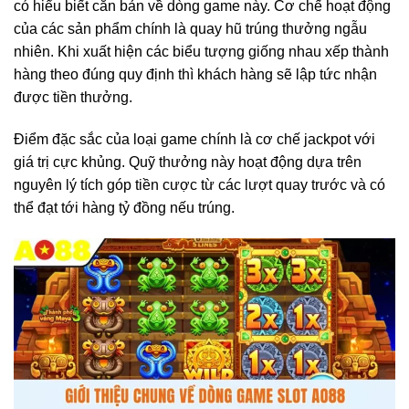
có hiểu biết căn bản về dòng game này. Cơ chế hoạt động
của các sản phẩm chính là quay hũ trúng thưởng ngẫu
nhiên. Khi xuất hiện các biểu tượng giống nhau xếp thành
hàng theo đúng quy định thì khách hàng sẽ lập tức nhận
được tiền thưởng.
Điểm đặc sắc của loại game chính là cơ chế jackpot với
giá trị cực khủng. Quỹ thưởng này hoạt động dựa trên
nguyên lý tích góp tiền cược từ các lượt quay trước và có
thể đạt tới hàng tỷ đồng nếu trúng.