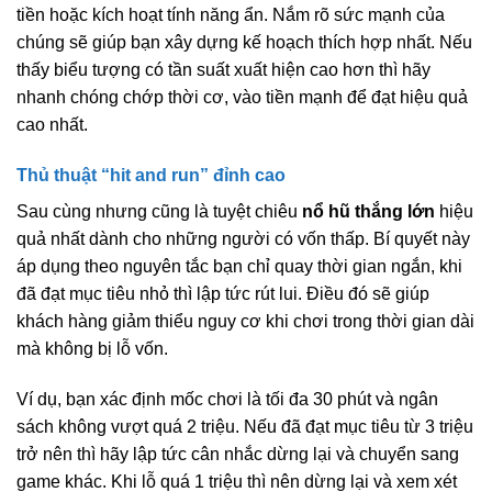
tiền hoặc kích hoạt tính năng ẩn. Nắm rõ sức mạnh của
chúng sẽ giúp bạn xây dựng kế hoạch thích hợp nhất. Nếu
thấy biểu tượng có tần suất xuất hiện cao hơn thì hãy
nhanh chóng chớp thời cơ, vào tiền mạnh để đạt hiệu quả
cao nhất.
Thủ thuật “hit and run” đỉnh cao
Sau cùng nhưng cũng là tuyệt chiêu
nổ hũ thắng lớn
hiệu
quả nhất dành cho những người có vốn thấp. Bí quyết này
áp dụng theo nguyên tắc bạn chỉ quay thời gian ngắn, khi
đã đạt mục tiêu nhỏ thì lập tức rút lui. Điều đó sẽ giúp
khách hàng giảm thiểu nguy cơ khi chơi trong thời gian dài
mà không bị lỗ vốn.
Ví dụ, bạn xác định mốc chơi là tối đa 30 phút và ngân
sách không vượt quá 2 triệu. Nếu đã đạt mục tiêu từ 3 triệu
trở nên thì hãy lập tức cân nhắc dừng lại và chuyển sang
game khác. Khi lỗ quá 1 triệu thì nên dừng lại và xem xét