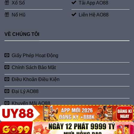
Xổ Số
Tải App AO88
Nổ Hũ
Liên Hệ AO88
VỀ CHÚNG TÔI
Giấy Phép Hoạt Động
Chính Sách Bảo Mật
Điều Khoản Điều Kiện
Đại Lý AO88
Khuyến Mãi AO88
CEO Kim Lâm