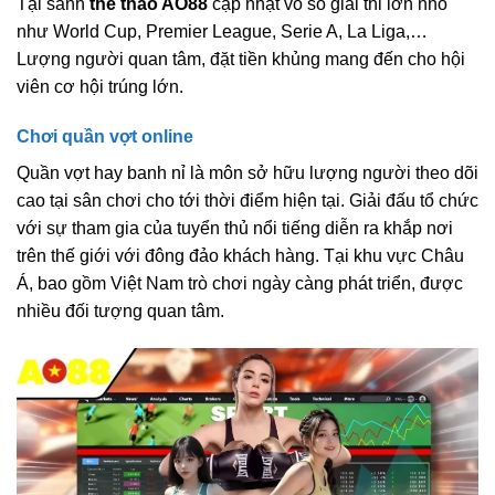
Tại sảnh
thể thao AO88
cập nhật vô số giải thi lớn nhỏ
như World Cup, Premier League, Serie A, La Liga,…
Lượng người quan tâm, đặt tiền khủng mang đến cho hội
viên cơ hội trúng lớn.
Chơi quần vợt online
Quần vợt hay banh nỉ là môn sở hữu lượng người theo dõi
cao tại sân chơi cho tới thời điểm hiện tại. Giải đấu tổ chức
với sự tham gia của tuyển thủ nổi tiếng diễn ra khắp nơi
trên thế giới với đông đảo khách hàng. Tại khu vực Châu
Á, bao gồm Việt Nam trò chơi ngày càng phát triển, được
nhiều đối tượng quan tâm.